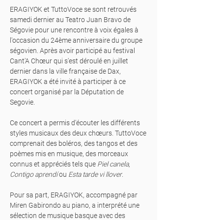
ERAGIYOK et TuttoVoce se sont retrouvés
samedi dernier au Teatro Juan Bravo de
Ségovie pour une rencontre à voix égales à
l'occasion du 24ème anniversaire du groupe
ségovien. Après avoir participé au festival
Cant'A Chœur qui s'est déroulé en juillet
dernier dans la ville française de Dax,
ERAGIYOK a été invité à participer à ce
concert organisé par la Députation de
Segovie.
Ce concert a permis d'écouter les différents
styles musicaux des deux chœurs. TuttoVoce
comprenait des boléros, des tangos et des
poèmes mis en musique, des morceaux
connus et appréciés tels que
Piel canela
,
Contigo aprendí
ou
Esta tarde vi llover
.
Pour sa part, ERAGIYOK, accompagné par
Miren Gabirondo au piano, a interprété une
sélection de musique basque avec des