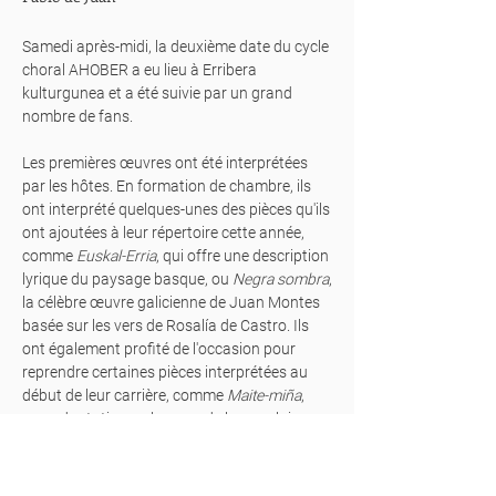
Samedi après-midi, la deuxième date du cycle
choral AHOBER a eu lieu à Erribera
kulturgunea et a été suivie par un grand
nombre de fans.
Les premières œuvres ont été interprétées
par les hôtes. En formation de chambre, ils
ont interprété quelques-unes des pièces qu'ils
ont ajoutées à leur répertoire cette année,
comme
Euskal-Erria
, qui offre une description
lyrique du paysage basque, ou
Negra sombra
,
la célèbre œuvre galicienne de Juan Montes
basée sur les vers de Rosalía de Castro. Ils
ont également profité de l'occasion pour
reprendre certaines pièces interprétées au
début de leur carrière, comme
Maite-miña
,
une adaptation en basque de la populaire
Troïka
du folklore russe.
Après cette ouverture, le groupe madrilène,