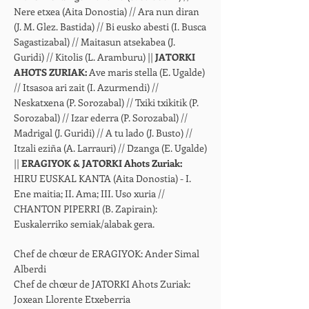
Nere etxea (Aita Donostia) // Ara nun diran
(J. M. Glez. Bastida) // Bi eusko abesti (I. Busca
Sagastizabal) // Maitasun atsekabea (J.
Guridi) // Kitolis (L. Aramburu) ||
JATORKI
AHOTS ZURIAK:
Ave maris stella (E. Ugalde)
// Itsasoa ari zait (I. Azurmendi) //
Neskatxena (P. Sorozabal) // Txiki txikitik (P.
Sorozabal) // Izar ederra (P. Sorozabal) //
Madrigal (J. Guridi) // A tu lado (J. Busto) //
Itzali eziña (A. Larrauri) // Dzanga (E. Ugalde)
||
ERAGIYOK & JATORKI Ahots Zuriak:
HIRU EUSKAL KANTA (Aita Donostia) - I.
Ene maitia; II. Ama; III. Uso xuria //
CHANTON PIPERRI (B. Zapirain):
Euskalerriko semiak/alabak gera.
Chef de chœur de ERAGIYOK: Ander Simal
Alberdi
Chef de chœur de JATORKI Ahots Zuriak:
Joxean Llorente Etxeberria