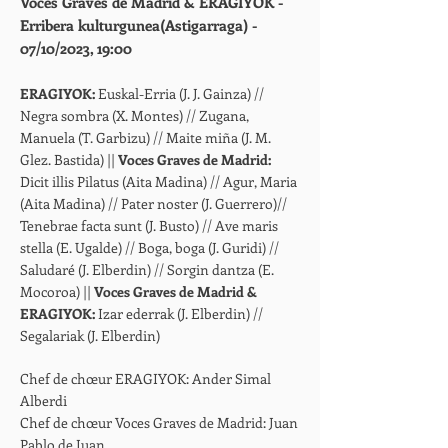
Voces Graves de Madrid & ERAGIYOK -
Erribera kulturgunea(Astigarraga) -
07/10/2023, 19:00
ERAGIYOK:
Euskal-Erria (J. J. Gainza) //
Negra sombra (X. Montes) // Zugana,
Manuela (T. Garbizu) // Maite miña (J. M.
Glez. Bastida) ||
Voces Graves de Madrid:
Dicit illis Pilatus (Aita Madina) // Agur, Maria
(Aita Madina) // Pater noster (J. Guerrero)//
Tenebrae facta sunt (J. Busto) // Ave maris
stella (E. Ugalde) // Boga, boga (J. Guridi) //
Saludaré (J. Elberdin) // Sorgin dantza (E.
Mocoroa) ||
Voces Graves de Madrid &
ERAGIYOK:
Izar ederrak (J. Elberdin) //
Segalariak (J. Elberdin)
Chef de
ch
œur
ERAGIYOK: Ander Simal
Alberdi
Chef de ch
œur Voces Graves de Madrid: Juan
Pablo de Juan