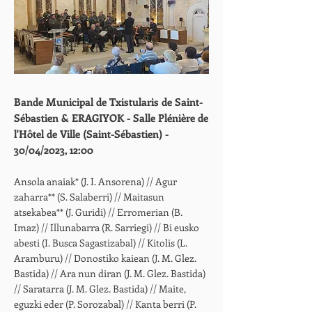
Bande Municipal de Txistularis de Saint-
Sébastien & ERAGIYOK - Salle Plénière de
l'Hôtel de Ville (Saint-Sébastien) -
30/04/2023, 12:00
Ansola anaiak* (J. I. Ansorena) // Agur
zaharra** (S. Salaberri) // Maitasun
atsekabea** (J. Guridi) // Erromerian (B.
Imaz) // Illunabarra (R. Sarriegi) // Bi eusko
abesti (I. Busca Sagastizabal) // Kitolis (L.
Aramburu) // Donostiko kaiean (J. M. Glez.
Bastida) // Ara nun diran (J. M. Glez. Bastida)
// Saratarra (J. M. Glez. Bastida) // Maite,
eguzki eder (P. Sorozabal) // Kanta berri (P.