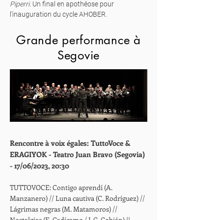
Piperri
. Un final en apothéose pour
l'inauguration du cycle AHOBER.
Grande performance à
Segovie
Rencontre à voix égales: TuttoVoce &
ERAGIYOK - Teatro Juan Bravo (Segovia)
- 17/06/2023, 20:30
TUTTOVOCE: Contigo aprendí (A.
Manzanero) // Luna cautiva (C. Rodríguez) //
Lágrimas negras (M. Matamoros) //
Nostalgias (E. Cadícamo / J. C. Cobián) ||