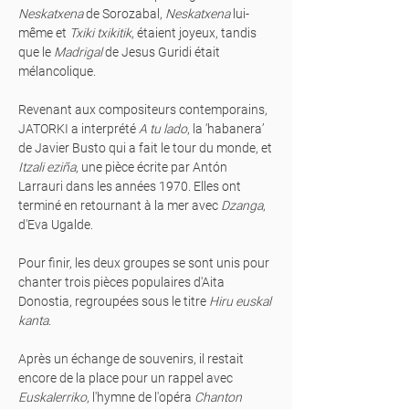
Neskatxena
de Sorozabal,
Neskatxena
lui-
même et
Txiki txikitik
, étaient joyeux, tandis
que le
Madrigal
de Jesus Guridi était
mélancolique.
Revenant aux compositeurs contemporains,
JATORKI a interprété
A tu lado
, la ‘habanera’
de Javier Busto qui a fait le tour du monde, et
Itzali eziña
, une pièce écrite par Antón
Larrauri dans les années 1970. Elles ont
terminé en retournant à la mer avec
Dzanga
,
d'Eva Ugalde.
Pour finir, les deux groupes se sont unis pour
chanter trois pièces populaires d'Aita
Donostia, regroupées sous le titre
Hiru euskal
kanta
.
Après un échange de souvenirs, il restait
encore de la place pour un rappel avec
Euskalerriko
, l'hymne de l'opéra
Chanton