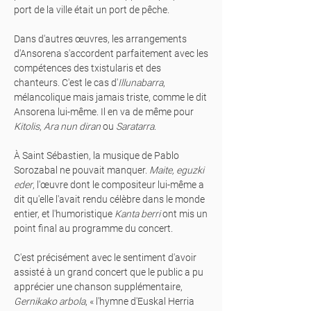
port de la ville était un port de pêche.
Dans d'autres œuvres, les arrangements
d'Ansorena s'accordent parfaitement avec les
compétences des txistularis et des
chanteurs. C'est le cas d'
Illunabarra
,
mélancolique mais jamais triste, comme le dit
Ansorena lui-même. Il en va de même pour
Kitolis
,
Ara nun diran
ou
Saratarra
.
À Saint Sébastien, la musique de Pablo
Sorozabal ne pouvait manquer.
Maite, eguzki
eder
, l'œuvre dont le compositeur lui-même a
dit qu'elle l'avait rendu célèbre dans le monde
entier, et l'humoristique
Kanta berri
ont mis un
point final au programme du concert.
C'est précisément avec le sentiment d'avoir
assisté à un grand concert que le public a pu
apprécier une chanson supplémentaire,
Gernikako arbola
, « l'hymne d'Euskal Herria