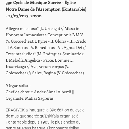
39e Cycle de Musique Sacrée - Église
Notre Dame de l'Assomption (Fontarrabie)
- 25/03/2023, 20:00
Allegro maestoso* (L. Urteaga) // Missa in
Honorem Inmaculatae Conceptionis B.M.V
(V. Goicoechea): I. Kyrie - II. Gloria - III. Credo
- IV. Sanctus - V. Benedictus - VI. Agnus Dei //
Tres interludios* (M. Rodríguez Seminario):
I. Melodía Angélica - Parce, Domine L.
Iruarrizaga // Ave, verum corpus (V.
Goicoechea) // Salve, Regina (V. Goicoechea)
*Orgue soliste
Chef de chœur: Ander Simal Alberdi ||
Organiste: Matías Sagreras
ERAGIYOK a inauguré la 39e édition du cycle
de musique sacrée qu'Eskifaia organise à
Fontarrabie depuis 1983, le plus ancien du
genre au Pays basque. L'imposante église