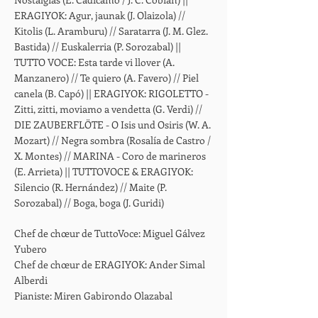
ERAGIYOK: Agur, jaunak (J. Olaizola) //
Kitolis (L. Aramburu) // Saratarra (J. M. Glez.
Bastida) // Euskalerria (P. Sorozabal) ||
TUTTO VOCE: Esta tarde vi llover (A.
Manzanero) // Te quiero (A. Favero) // Piel
canela (B. Capó) || ERAGIYOK: RIGOLETTO -
Zitti, zitti, moviamo a vendetta (G. Verdi) //
DIE ZAUBERFLÖTE - O Isis und Osiris (W. A.
Mozart) // Negra sombra (Rosalía de Castro /
X. Montes) // MARINA - Coro de marineros
(E. Arrieta) || TUTTOVOCE & ERAGIYOK:
Silencio (R. Hernández) // Maite (P.
Sorozabal) // Boga, boga (J. Guridi)
Chef de ch
œur de TuttoVoce: Miguel Gálvez
Yubero
Chef de chœur de ERAGIYOK: Ander Simal
Alberdi
Pianiste: Miren Gabirondo Olazabal