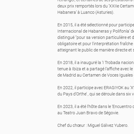
deux prix remportés lors du ‘XXIIe Certa
Habanera’ à Luanco (Asturies).
En 2015, il a été sélectionné pour particip
Internacional de Habaneras y Polifonía’ de 
distingué "pour sa version particulière et 
obligatoire et pour l'interprétation fraîc
atteignant le public de manière directe et 
En 2018, il a inauguré la ‘I Trobada naciona
tenue à Ibiza et a partagé l'affiche avec 
de Madrid au Certamen de Voces Iguales d
En 2022, il participe avec ERAGIYOK au ‘X
du Pays d’Orthe’ , qui se déroule dans six v
En 2023, il a été l'hôte dans le ‘Encuentr
au Teatro Juan Bravo de Ségovie.
Chef du chœur : Miguel Gálvez Yubero.