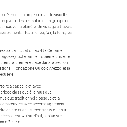
iculièrement la projection audiovisuelle
un piano, des bertsolari et un groupe de
pour sauver la planète. Un voyage à travers
s éléments : l'eau, le feu, l'air, la terre, les
rès sa participation au 49e Certamen
ragosse), obtenant le troisième prix et le
oobtenu la première place dans la section
ational "Fondazione Guido d'Arezzo" et la
éculière.
toire a cappella et avec
ériode classique à la musique
usique traditionnelle basque et la
Aussides œuvres avec accompagnement
dre de projets plus importants ou pour
nécessitent. Aujourd'hui, la pianiste
ia Zipitria.