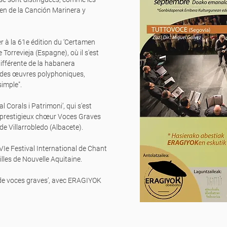
men de la Canción Marinera y
er à la 61e édition du ‘Certamen
Torrevieja (Espagne), où il s'est
différente de la habanera
he des œuvres polyphoniques,
simple".
l Corals i Patrimoni’, qui s'est
le prestigieux chœur Voces Graves
e Villarrobledo (Albacete).
VIe Festival International de Chant
illes de Nouvelle Aquitaine.
o de voces graves’, avec ERAGIYOK