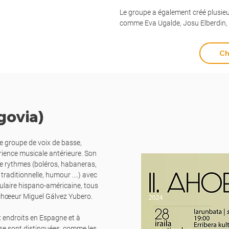
Le groupe a également créé plusi
comme Eva Ugalde, Josu Elberdin, 
Ch
ovia)
e groupe de voix de basse,
ience musicale antérieure. Son
e rythmes (boléros, habaneras,
raditionnelle, humour ....) avec
laire hispano-américaine, tous
 chœeur Miguel Gálvez Yubero.
 endroits en Espagne et à
s se sont distinguées, comme les