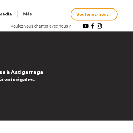
média
Más
Soutenez-nous !
Voulez-vous chanter avec nous ?
e à Astigarraga
à voix égales.