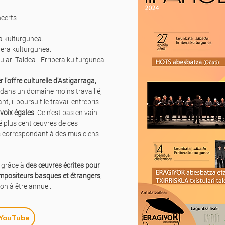
certs :
a kulturgunea.
bera kulturgunea.
lari Taldea - Erribera kulturgunea.
l'offre culturelle d'Astigarraga,
, dans un domaine moins travaillé,
t, il poursuit le travail entrepris
 voix égales
. Ce n'est pas en vain
été plus cent œuvres de ces
les correspondant à des musiciens
e grâce à
des œuvres écrites pour
ompositeurs basques et étrangers
,
on à être annuel.
YouTube