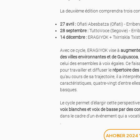
La deuxième édition comprendra trois con
27 avril :
Oñati Abesbatza (Oñati) - Erriber
28 septembre :
TuttoVoce (Segovie) - Erri
14 décembre :
ERAGIYOK + Txirriskla Txistu
Avec ce cycle, ERAGIYOK vise à
augmenter 
des villes environnantes et de Guipuscoa
celui des ensembles à voix égales. Ce faisan
pour travailler et diffuser le
répertoire des
qu'au cours de sa trajectoire, il a interpr
caractéristiques, quatre-vingt d'entre el
basques.
Le cycle permet d'élargir cette perspectiv
voix blanches et voix de basse par des c
dans le cadre d'un événement qui a vocati
.
AHOBER 2024 