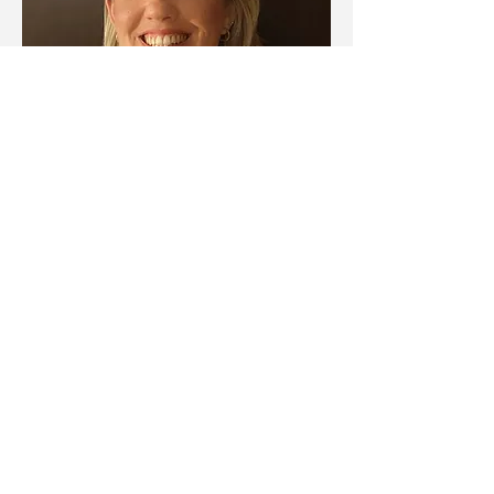
ERAGIYOK
C'est un choeur d'hommes fondé en 2018. Sa
création est née du désir de préserver, de
renforcer et de diffuser la tradition musicale
et chorale, en mettant l’accent sur un
compromis entre folklore et musique sacrée
des principaux compositeurs basques, mais
aussi en travaillant sur des œuvres
folkloriques sacrées et internationales, ainsi
que sur le répertoire lyrique de l'opéra et des
opérettes.