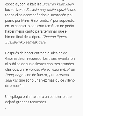
especial, con la kalejira
Bigarren kalez kale
y
los zortzikos
Euskalerria
y
Maite, eguzki eder
,
todos ellos acompañados al acordeón y al
piano por Miren Gabirondo. Y, por supuesto,
en un concierto con esta temática no podía
haber mejor canto para terminar que el
himno final de la ópera
Chanton Piperri
,
Euskalerriko semeak gera
.
Después de hacer entrega al alcalde de
Gabiria de un recuerdo, los bises levantaron
al público de sus asientos con tres grandes
clásicos: un fervoroso
Nere maitiarentzat
, un
Boga, boga
lleno de fuerza, y un
Aurtxoa
seaskan
que sonó una vez más dulce y lleno
de emoción.
Un epílogo brillante para un concierto que
dejará grandes recuerdos.
.