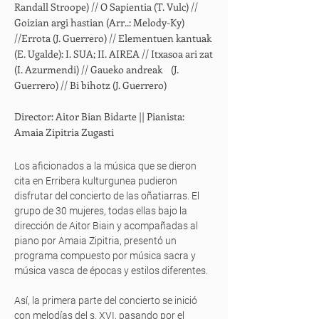
Randall Stroope) // O Sapientia (T. Vulc) //
Goizian argi hastian (Arr..: Melody-Ky)
//Errota (J. Guerrero) // Elementuen kantuak
(E. Ugalde): I. SUA; II. AIREA // Itxasoa ari zat
(I. Azurmendi) // Gaueko andreak (J.
Guerrero) // Bi bihotz (J. Guerrero)
Director: Aitor Bian Bidarte || Pianista:
Amaia Zipitria Zugasti
Los aficionados a la música que se dieron
cita en Erribera kulturgunea pudieron
disfrutar del concierto de las oñatiarras. El
grupo de 30 mujeres, todas ellas bajo la
dirección de Aitor Biain y acompañadas al
piano por Amaia Zipitria, presentó un
programa compuesto por música sacra y
música vasca de épocas y estilos diferentes.
Así, la primera parte del concierto se inició
con melodías del s. XVI, pasando por el