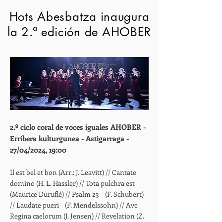
Hots Abesbatza inaugura
la 2.ª edición de AHOBER
2.º ciclo coral de voces iguales AHOBER -
Erribera kulturgunea - Astigarraga -
27/04/2024, 19:00
Il est bel et bon (Arr.: J. Leavitt) // Cantate
domino (H. L. Hassler) // Tota pulchra est
(Maurice Duruflé) // Psalm 23 (F. Schubert)
// Laudate pueri (F. Mendelssohn) // Ave
Regina caelorum (J. Jensen) // Revelation (Z.