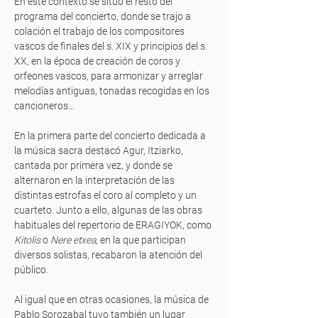
En este contexto se situó el resto del
programa del concierto, donde se trajo a
colación el trabajo de los compositores
vascos de finales del s. XIX y principios del s.
XX, en la época de creación de coros y
orfeones vascos, para armonizar y arreglar
melodías antiguas, tonadas recogidas en los
cancioneros…
En la primera parte del concierto dedicada a
la música sacra destacó Agur, Itziarko,
cantada por primera vez, y donde se
alternaron en la interpretación de las
distintas estrofas el coro al completo y un
cuarteto. Junto a ello, algunas de las obras
habituales del repertorio de ERAGIYOK, como
Kitolis
o
Nere etxea
, en la que participan
diversos solistas, recabaron la atención del
público.
Al igual que en otras ocasiones, la música de
Pablo Sorozabal tuvo también un lugar