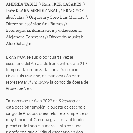
ANDREA TABILI // Ruiz: IKER CASARES //
Inés: KLARA MENDIZABAL // ERAGIYOK
abesbatza // Orquesta y Coro Luis Mariano //
Dirección escénica: Ana Ramos //
Escenografía, iluminación y videoescena:
Alejandro Contreras // Dirección musical:
Aldo Salvagno
ERAGIYOK se subió por cuarta vez al
escenario del Amaia de Irun dentro de la 21.ª
temporada organizada por la Asociación
Lírica Luis Mariano, en esta ocasión para
representar
Il Trovatore
, la conocida ópera de
Giuseppe Verdi.
Tal como ocurrió en 2022 en
Rigoletto
, en
esta ocasión también la puesta de escena a
cargo de Producciones Telón era simple pero
muy funcional. Con una gran cruz al fondo
presidiendo todo el cuadro, junto con una
plataforma que dividía el escenario en dos