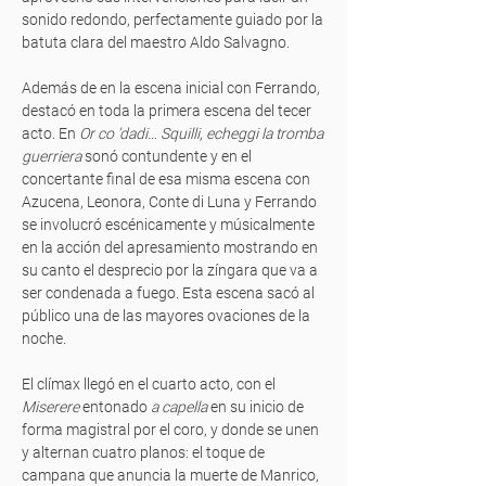
sonido redondo, perfectamente guiado por la
batuta clara del maestro Aldo Salvagno.
Además de en la escena inicial con Ferrando,
destacó en toda la primera escena del tecer
acto. En
Or co ’dadi… Squilli, echeggi la tromba
guerriera
sonó contundente y en el
concertante final de esa misma escena con
Azucena, Leonora, Conte di Luna y Ferrando
se involucró escénicamente y músicalmente
en la acción del apresamiento mostrando en
su canto el desprecio por la zíngara que va a
ser condenada a fuego. Esta escena sacó al
público una de las mayores ovaciones de la
noche.
El clímax llegó en el cuarto acto, con el
Miserere
entonado
a capella
en su inicio de
forma magistral por el coro, y donde se unen
y alternan cuatro planos: el toque de
campana que anuncia la muerte de Manrico,