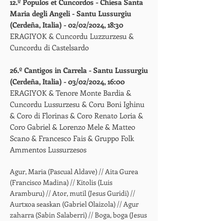
12.º Populos et Cuncordos - Chiesa Santa
Maria degli Angeli - Santu Lussurgi
u
(Cerdeña, Italia) - 02/02/2024, 18:30
ERAGIYOK & Cuncordu Luzzurzesu &
Cuncordu di Castelsardo
26.º Cantigos in Carrela - Santu Lussurgi
u
(Cerdeña, Italia) - 03/02/2024, 16:00
ERAGIYOK & Tenore Monte Bardia &
Cuncordu Lussurzesu & Coru Boni Ighinu
& Coro di Florinas & Coro Renato Loria &
Coro Gabriel & Lorenzo Mele & Matteo
Scano & Francesco Fais & Gruppo Folk
Ammentos Lussurzesos
Agur, Maria (Pascual Aldave) // Aita Gurea
(Francisco Madina) // Kitolis (Luis
Aramburu) // Ator, mutil (Jesus Guridi) //
Aurtxoa seaskan (Gabriel Olaizola) // Agur
zaharra (Sabin Salaberri) // Boga, boga (Jesus