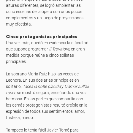
alturas diferentes, se logró ambientar las
ocho escenas de la ópera con unos pocos
complementos y un juego de proyecciones
muy efectista.
Cinco protagonistas principales
Una vez más, quedó en evidencia la dificultad
que supone programar
Il Trovatore
, en gran
medida porque reúne a cinco solistas
principales.
La soprano María Ruiz hizo las veces de
Leonora. En sus dos arias principales en
solitario,
Tacea la notte placida
y
D’amor sull’ali
rosee
se mostró segura, enseñando una voz
hermosa. En las partes que compartía con
los demás protagonistas resultó creíble en la
expresión de todos sus sentimientos: amor,
tristeza, miedo…
Tampoco lo tenía fácil Javier Tomé para