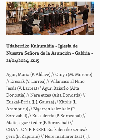
Udaberriko Kulturaldia - Iglesia de
Nuestra Señora de la Asunción - Gabiria -
21/04/2024, 12:15
Agur, Maria (P. Aldave) // Otoya (M. Moreno)
// Eresiak (V. Larrea) // Villancico al Niño
Jesús (V. Larrea) // Agur, Itziarko (Aita
Donostia) // Nere etxea (Aita Donostia) //
Euskal-Erria (J. J. Gainza) // Kitolis (L.
Aramburu) // Bigarren kalez kale (P.
Sorozabal) // Euskalerria (P. Sorozabal) //
Maite, eguzki eder (P. Sorozabal) //
CHANTON PIPERRI: Euskalerriko semeak
gera (B. Zapirain) // Nere maitiarentzat (J. J.