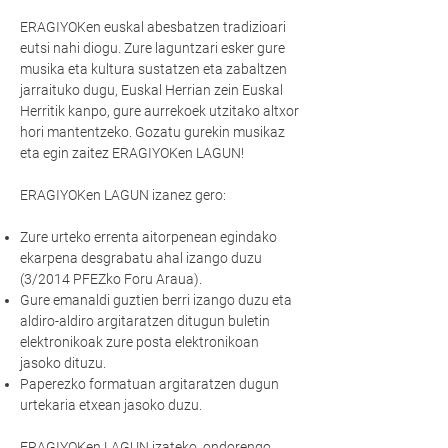
ERAGIYOKen euskal abesbatzen tradizioari
eutsi nahi diogu. Zure laguntzari esker gure
musika eta kultura sustatzen eta zabaltzen
jarraituko dugu, Euskal Herrian zein Euskal
Herritik kanpo, gure aurrekoek utzitako altxor
hori mantentzeko. Gozatu gurekin musikaz
eta egin zaitez ERAGIYOKen LAGUN!
ERAGIYOKen LAGUN izanez gero:
Zure urteko errenta aitorpenean egindako
ekarpena desgrabatu ahal izango duzu
(3/2014 PFEZko Foru Araua).
Gure emanaldi guztien berri izango duzu eta
aldiro-aldiro argitaratzen ditugun buletin
elektronikoak zure posta elektronikoan
jasoko dituzu.
Paperezko formatuan argitaratzen dugun
urtekaria etxean jasoko duzu.
ERAGIYOKen LAGUN izateko, ondorengo