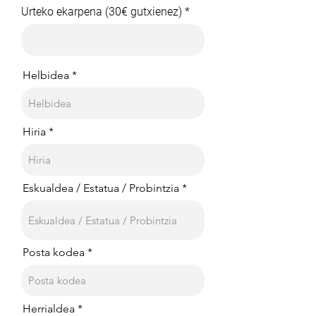
Urteko ekarpena (30€ gutxienez)
Helbidea
Hiria
Eskualdea / Estatua / Probintzia
Posta kodea
Herrialdea