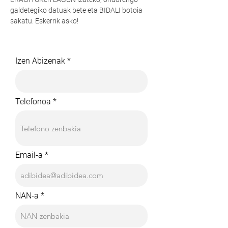
galdetegiko datuak bete eta BIDALI botoia
sakatu. Eskerrik asko!
Izen Abizenak
Telefonoa
Email-a
NAN-a