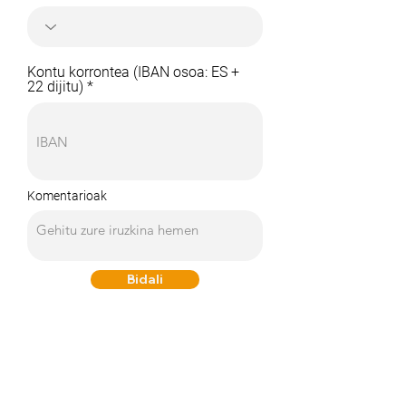
Kontu korrontea (IBAN osoa: ES +
22 dijitu)
Komentarioak
Bidali